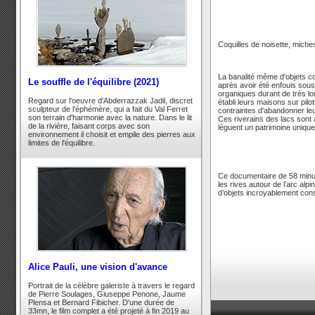
Coquilles de noisette, miches
La banalité même d'objets 
Le souffle de l'équilibre (2021)
après avoir été enfouis sou
organiques durant de très lon
Regard sur l'oeuvre d'Abderrazzak Jadil, discret
établi leurs maisons sur pilo
sculpteur de l'éphémère, qui a fait du Val Ferret
contraintes d'abandonner leurs
son terrain d'harmonie avec la nature. Dans le lit
Ces riverains des lacs sont a
de la rivière, faisant corps avec son
lèguent un patrimoine unique
environnement il choisit et empile des pierres aux
limites de l'équilibre.
Ce documentaire de 58 minut
les rives autour de l’arc al
d’objets incroyablement cons
Alice Pauli, une vision d'avance
Portrait de la célèbre galeriste à travers le regard
de Pierre Soulages, Giuseppe Penone, Jaume
Plensa et Bernard Fibicher. D'une durée de
33mn, le film complet a été projeté à fin 2019 au