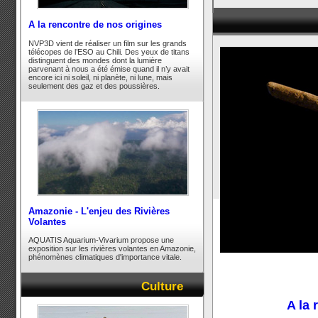
A la rencontre de nos origines
NVP3D vient de réaliser un film sur les grands
télécopes de l’ESO au Chili. Des yeux de titans
distinguent des mondes dont la lumière
parvenant à nous a été émise quand il n’y avait
encore ici ni soleil, ni planète, ni lune, mais
seulement des gaz et des poussières.
Amazonie - L'enjeu des Rivières
Volantes
AQUATIS Aquarium-Vivarium propose une
exposition sur les rivières volantes en Amazonie,
phénomènes climatiques d'importance vitale.
Culture
A la 