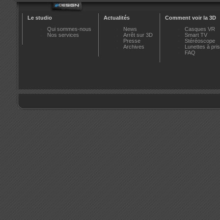
Le studio
Actualités
Comment voir la 3D
Qui sommes-nous
News
Casques VR
Nos services
Arrêt sur 3D
Smart TV
Presse
Stéréoscope
Archives
Lunettes à pr
FAQ