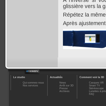
A l'inverse si v
glissière vers la
Répétez la même o
Après ajustement 
Le studio
Actualités
Comment voir la 3D
Qui sommes-nous
News
Casques VR
Nos services
Arrêt sur 3D
Smart TV
Presse
Stéréoscope
Archives
Lunettes à pr
FAQ