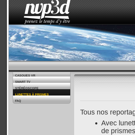
ACCUEIL
LE STUDIO
ACTUALITÉS
COMMENT V
CASQUES VR
SMART TV
STÉRÉOSCOPE
LUNETTES À PRISMES
FAQ
Tous nos reportag
Avec lunet
de prismes,