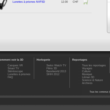
Lunettes à prismes NVP3D
12.00
CHF
omment voir la 3D
Horlogerie
Reportages
Casques VR
Swiss Watch TV
Tous les reportages
Smart TV
Films 3D
Voyages
Stéréoscope
Baselworld 2013
Culture
Lunettes à prismes
SIHH 2012
Musique
FAQ
Léman 3D
Science & Nature
Archives
Tous les contenus (