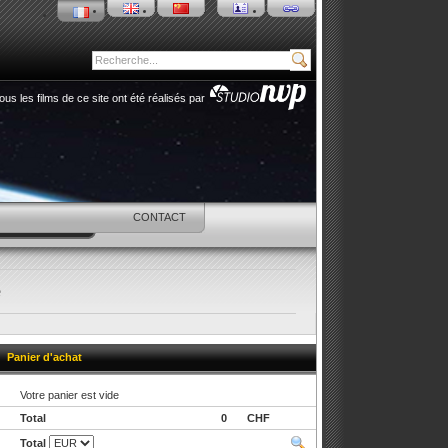
ous les films de ce site ont été réalisés par
SHOP
CONTACT
e
Panier d'achat
Votre panier est vide
Total
0
CHF
Total