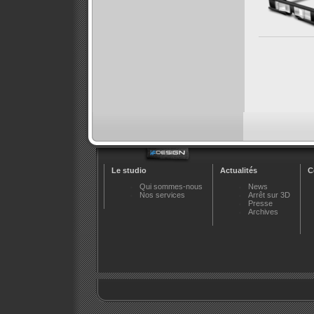
Le studio
Actualités
C
Qui sommes-nous
News
Nos services
Arrêt sur 3D
Presse
Archives