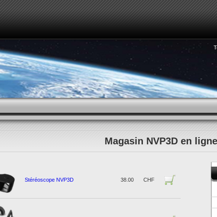
T
COMMENT VOIR LA 3D
HORLOGERIE
REPORTAGES
Magasin NVP3D en lign
Stéréoscope NVP3D
38.00
CHF