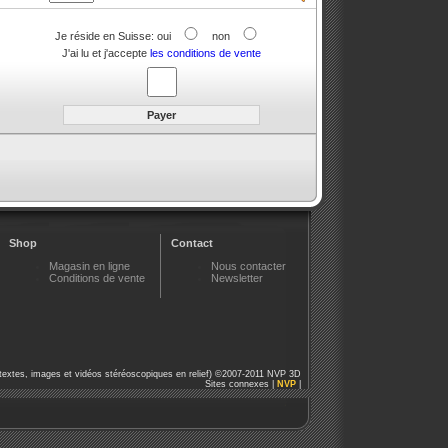
Je réside en Suisse: oui
non
J'ai lu et j'accepte
les conditions de vente
Shop
Contact
Magasin en ligne
Nous contacter
Conditions de vente
Newsletter
textes, images et vidéos stéréoscopiques en relief) ©2007-2011 NVP 3D
Sites connexes |
NVP
|