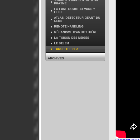
3 MINUTES DANS LA VIE D'UN
PHASME
LA LUNE COMME SI VOUS Y
ÉTIEZ
ATLAS, DÉTECTEUR GÉANT DU
CERN
REMOTE HANDLING
MÉCANISME D'ANTICYTHÈRE
LA TOISON DES NEIGES
LE BELEM
TOUCH THE SEA
ARCHIVES