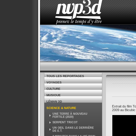
ACCUEIL
LE STUDIO
ACTUALITÉS
TOUS LES REPORTAGES
VOYAGES
CULTURE
MUSIQUE
LÉMAN 3D
Extrait du film 
SCIENCE & NATURE
2009 au Bicubic
UNE TERRE À NOUVEAU
FERTILE (2020)
SERPENT TRICOT
UN OEIL DANS LE DERRIÈRE
DE E.T.