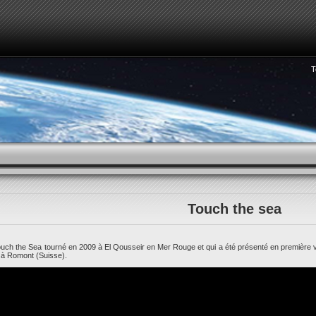
T
COMMENT VOIR LA 3D
HORLOGERIE
REPORTAGES
Touch the sea
Touch the Sea tourné en 2009 à El Qousseir en Mer Rouge et qui a été présenté en première vi
 à Romont (Suisse).