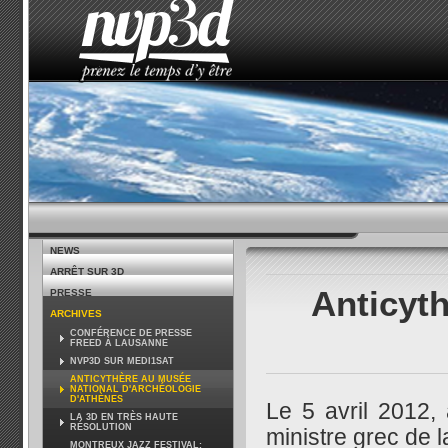
ACCUEIL
LE STUDIO
ACTUALITÉS
COMMENT 
NEWS
ARRÊT SUR 3D
Anticyth
PRESSE
ARCHIVES
CONFÉRENCE DE PRESSE
FREED À LAUSANNE
NVP3D SUR MEDI1SAT
ANTICYTHÈRE AU MUSÉE
NATIONAL D'ARCHÉOLOGIE
D'ATHÈNES
Le 5 avril 2012,
LA 3D EN TRÈS HAUTE
RÉSOLUTION
ministre grec de l
MONTREUX JAZZ FESTIVAL: