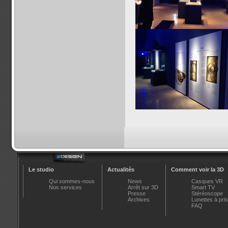
Le studio
Actualités
Comment voir la 3D
Qui sommes-nous
News
Casques VR
Nos services
Arrêt sur 3D
Smart TV
Presse
Stéréoscope
Archives
Lunettes à pr
FAQ