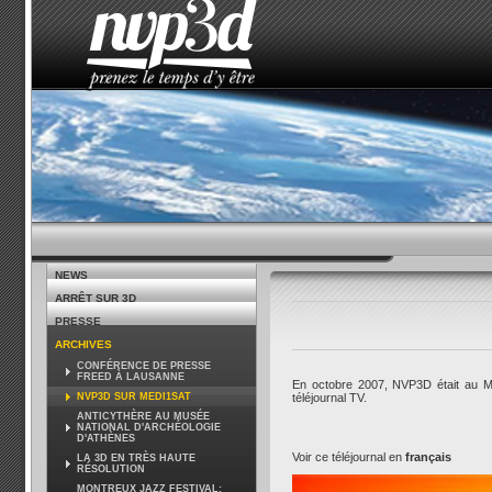
ACCUEIL
LE STUDIO
ACTUALITÉS
COMMENT 
NEWS
ARRÊT SUR 3D
PRESSE
ARCHIVES
CONFÉRENCE DE PRESSE
FREED À LAUSANNE
En octobre 2007, NVP3D était au Mar
NVP3D SUR MEDI1SAT
téléjournal TV.
ANTICYTHÈRE AU MUSÉE
NATIONAL D'ARCHÉOLOGIE
D'ATHÈNES
Voir ce téléjournal en
français
LA 3D EN TRÈS HAUTE
RÉSOLUTION
MONTREUX JAZZ FESTIVAL: